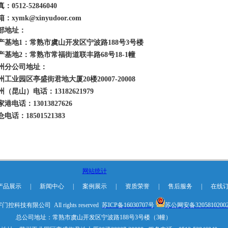
：0512-52846040
：xymk@xinyudoor.com
部地址：
产基地1：常熟市虞山开发区宁波路188号3号楼
产基地2：常熟市常福街道联丰路68号18-1幢
州分公司地址：
州工业园区亭盛街君地大厦20楼20007-20008
州（昆山）电话：13182621979
港电话：13013827626
电话：18501521383
网站统计
产品展示
|
新闻中心
|
案例展示
|
资质荣誉
|
售后服务
|
在线
科技有限公司 All rights reserved
苏ICP备16030707号
苏公网安备3205810200
总公司地址：常熟市虞山开发区宁波路188号3号楼（3幢）