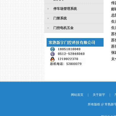
传真
停车场管理系统
邮箱
总
门禁系统
生
门控电机五金
生
苏
苏
苏
张家
太仓
网站首页
|
关于新宇
|
所有版权 @ 常熟新宇门控